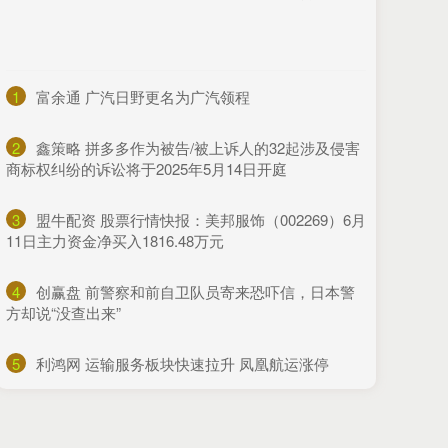
1
​富余通 广汽日野更名为广汽领程
2
​鑫策略 拼多多作为被告/被上诉人的32起涉及侵害
商标权纠纷的诉讼将于2025年5月14日开庭
3
​盟牛配资 股票行情快报：美邦服饰（002269）6月
11日主力资金净买入1816.48万元
4
​创赢盘 前警察和前自卫队员寄来恐吓信，日本警
方却说“没查出来”
5
​利鸿网 运输服务板块快速拉升 凤凰航运涨停