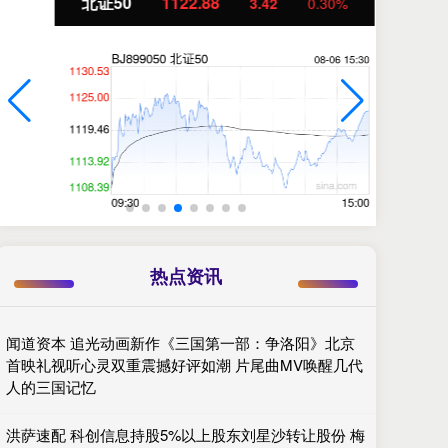
北证50
1122.88
创
3.42
0.30%
热点资讯
闻道资本 追光动画新作《三国第一部：争洛阳》北京
首映礼视听心灵双重震撼好评如潮 片尾曲MV唤醒几代
人的三国记忆
洪萨速配 科创信息持股5%以上股东刘星沙转让股份 梅