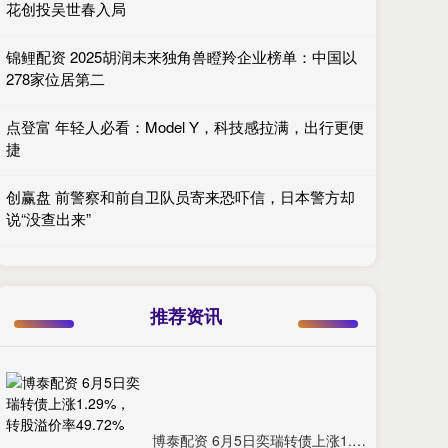
花创投吴世春入局
锦鲤配资 2025胡润未来独角兽瞪羚企业榜单：中国以
278家位居第二
点登富 年轻人必看：Model Y，科技感拉满，出行更便
捷
创赢盘 前警察和前自卫队员寄来恐吓信，日本警方却
说“没查出来”
推荐资讯
博泰配资 6月5日奕瑞转债上涨1.29%，转股溢价率49.72%