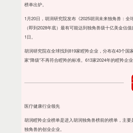
深证成指
14110.12
.92
0.57%
-34.08
-0
榜单出炉。
1月20日，胡润研究院发布《2025胡润未来独角兽：
（即到2028年底）最有可能达到独角兽级十亿美金估值
1日。
胡润研究院在全球找到819家瞪羚企业，分布在43个国家和
家“降级”不再符合瞪羚的标准。613家2024年的瞪羚企
医疗健康行业领先
胡润瞪羚企业榜单是进入胡润独角兽榜前的榜单，主要是成
独角兽的创业企业。