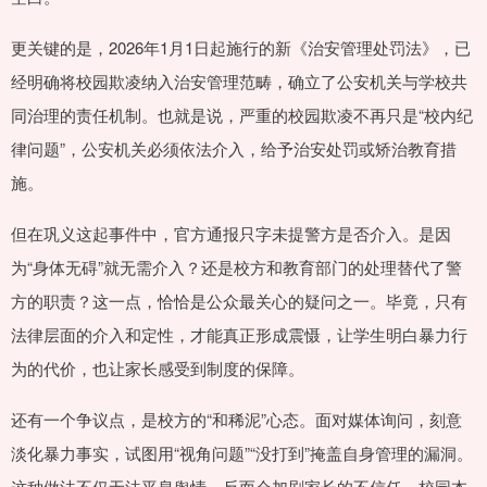
更关键的是，2026年1月1日起施行的新《治安管理处罚法》，已
经明确将校园欺凌纳入治安管理范畴，确立了公安机关与学校共
同治理的责任机制。也就是说，严重的校园欺凌不再只是“校内纪
律问题”，公安机关必须依法介入，给予治安处罚或矫治教育措
施。
但在巩义这起事件中，官方通报只字未提警方是否介入。是因
为“身体无碍”就无需介入？还是校方和教育部门的处理替代了警
方的职责？这一点，恰恰是公众最关心的疑问之一。毕竟，只有
法律层面的介入和定性，才能真正形成震慑，让学生明白暴力行
为的代价，也让家长感受到制度的保障。
还有一个争议点，是校方的“和稀泥”心态。面对媒体询问，刻意
淡化暴力事实，试图用“视角问题”“没打到”掩盖自身管理的漏洞。
这种做法不仅无法平息舆情，反而会加剧家长的不信任。校园本