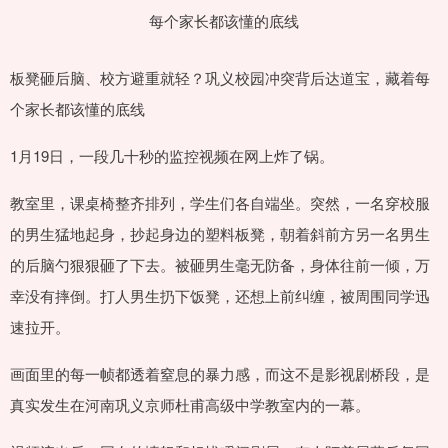
板凳砸后脑、校方避重就轻？巩义校园冲突背后达道宝，藏着每
个家长都该懂的底线
1月19日，一段几十秒的监控视频在网上炸了锅。
教室里，课桌椅整齐排列，学生们各自端坐。突然，一名穿校服
的男生猛地起身，抄起身边的塑料板凳，朝着斜前方另一名男生
的后脑勺狠狠砸了下去。被砸男生毫无防备，身体往前一倾，万
幸没有摔倒。打人男生扔下饭凳，还想上前纠缠，被周围同学迅
速拉开。
画面里的每一帧都透着窒息的暴力感，而这不是影视剧桥段，是
真实发生在河南巩义京师杜甫高级中学教室内的一幕。