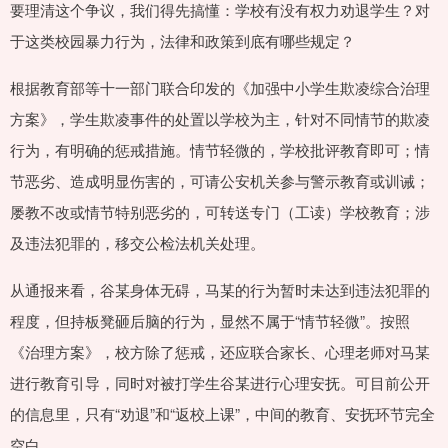
要理清这个争议，我们得先搞懂：学校有没有权力劝退学生？对
于这类校园暴力行为，法律和政策到底有哪些规定？
根据教育部等十一部门联合印发的《加强中小学生欺凌综合治理
方案》，学生欺凌事件的处置以学校为主，针对不同情节的欺凌
行为，有明确的惩戒措施。情节轻微的，学校批评教育即可；情
节恶劣、造成明显伤害的，可请公安机关参与警示教育或训诫；
屡教不改或情节特别恶劣的，可转送专门（工读）学校教育；涉
及违法犯罪的，移交公检法机关处理。
从通报来看，谷某身体无碍，马某的行为暂时未达到违法犯罪的
程度，但持板凳砸后脑的行为，显然不属于“情节轻微”。按照
《治理方案》，校方除了惩戒，还应联合家长、心理老师对马某
进行教育引导，同时对被打学生谷某进行心理安抚。可目前公开
的信息里，只有“劝退”和“返校上课”，中间的教育、安抚环节完全
空白。