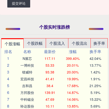
提交评论
个股实时涨跌榜
个股跌幅
个股流入
个股流出
换手率
个股涨幅
排名
名称
最新价
涨幅
换手率
1
N展芯
117.11
399.40%
42.04%
2
一博科技
53.33
20.01%
13.77%
3
锴威特
93.38
20.00%
1.42%
4
宏昌科技
41.41
19.99%
1.91%
5
吉和昌
38.4
17.68%
21.25%
6
方邦股份
139.91
14.87%
5.19%
7
中科磁业
47.69
14.06%
15.22%
8
聆达股份
10.11
13.85%
5.69%