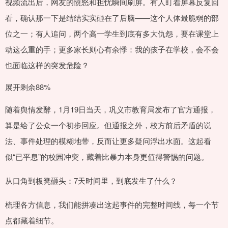
视频流出后，网友的愤怒和担忧瞬间刷屏。有人盯着屏幕反复回
看，确认那一下是结结实实砸在了后脑——这个人体最脆弱的部
位之一；有人追问，两个高一学生到底有多大仇怨，要在课堂上
动这么重的手；更多家长则心有余悸：我的孩子在学校，会不会
也面临这样的突发危险？
展开剩余88%
随着舆情发酵，1月19日当天，巩义市教育局发布了官方通报，
算是给了公众一个初步回应。但通报之外，校方前后矛盾的说
法、事件处理的模糊地带，反而让更多疑问浮出水面。这起看
似“已平息”的校园冲突，藏着比暴力本身更值得警惕的问题。
从口角到板凳砸头：7天时间里，到底发生了什么？
梳理各方信息，我们能拼凑出这起事件的完整时间线，每一个节
点都藏着细节。