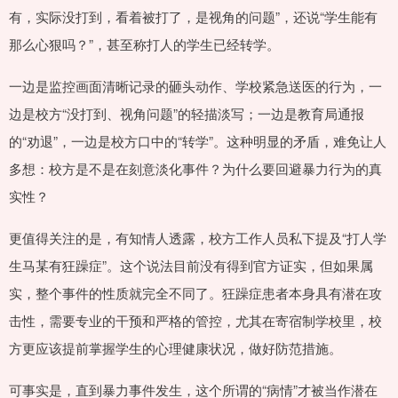
有，实际没打到，看着被打了，是视角的问题”，还说“学生能有
那么心狠吗？”，甚至称打人的学生已经转学。
一边是监控画面清晰记录的砸头动作、学校紧急送医的行为，一
边是校方“没打到、视角问题”的轻描淡写；一边是教育局通报
的“劝退”，一边是校方口中的“转学”。这种明显的矛盾，难免让人
多想：校方是不是在刻意淡化事件？为什么要回避暴力行为的真
实性？
更值得关注的是，有知情人透露，校方工作人员私下提及“打人学
生马某有狂躁症”。这个说法目前没有得到官方证实，但如果属
实，整个事件的性质就完全不同了。狂躁症患者本身具有潜在攻
击性，需要专业的干预和严格的管控，尤其在寄宿制学校里，校
方更应该提前掌握学生的心理健康状况，做好防范措施。
可事实是，直到暴力事件发生，这个所谓的“病情”才被当作潜在