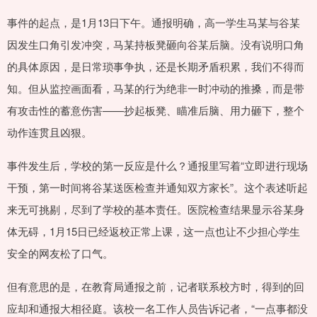
事件的起点，是1月13日下午。通报明确，高一学生马某与谷某
因发生口角引发冲突，马某持板凳砸向谷某后脑。没有说明口角
的具体原因，是日常琐事争执，还是长期矛盾积累，我们不得而
知。但从监控画面看，马某的行为绝非一时冲动的推搡，而是带
有攻击性的蓄意伤害——抄起板凳、瞄准后脑、用力砸下，整个
动作连贯且凶狠。
事件发生后，学校的第一反应是什么？通报里写着“立即进行现场
干预，第一时间将谷某送医检查并通知双方家长”。这个表述听起
来无可挑剔，尽到了学校的基本责任。医院检查结果显示谷某身
体无碍，1月15日已经返校正常上课，这一点也让不少担心学生
安全的网友松了口气。
但有意思的是，在教育局通报之前，记者联系校方时，得到的回
应却和通报大相径庭。该校一名工作人员告诉记者，“一点事都没