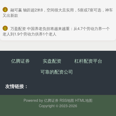
4
​融可赢 轴距超2米8，空间很大且实用，5座或7座可选，神车
又出新款
5
​万盈配资 中国养老负担将越来越重：从4.7个劳动力养一个
老人到1.9个劳动力供养1个老人
亿腾证券
实盘配资
杠杆配资平台
可靠的配资公司
友情链接：
Powered by
亿腾证券
RSS地图
HTML地图
Copyright
© 2023-2026