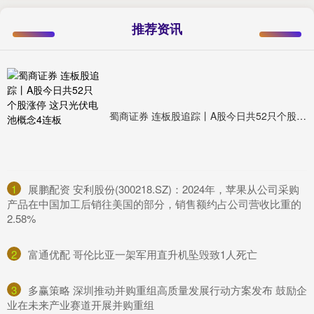
推荐资讯
蜀商证券 连板股追踪丨A股今日共52只个股涨停 这只光伏电池概念4连板
1
​展鹏配资 安利股份(300218.SZ)：2024年，苹果从公司采购
产品在中国加工后销往美国的部分，销售额约占公司营收比重的
2.58%
2
​富通优配 哥伦比亚一架军用直升机坠毁致1人死亡
3
​多赢策略 深圳推动并购重组高质量发展行动方案发布 鼓励企
业在未来产业赛道开展并购重组