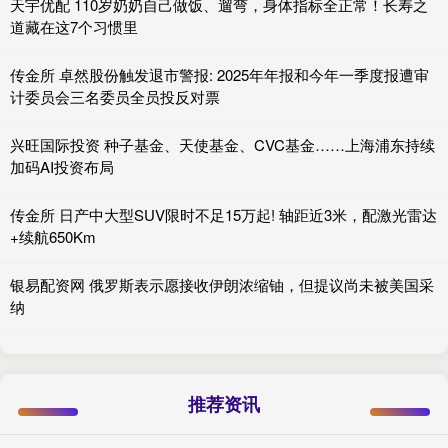
天宇优配 110岁奶奶自己做饭、遛弯，身体指标全正常！长寿之
道藏在这7个习惯里
传金所 卓然股份触发退市警报: 2025年年报和今年一季度报遭审
计委员会三名委员全员投反对票
兴旺国际投资 种子基金、天使基金、CVC基金……上海浦东持续
加码AI投资布局
传金所 日产中大型SUV限时不足15万起! 轴距近3米，配激光雷达
+续航650Km
银易配资网 俄罗斯表示愿接收伊朗浓缩铀，但提议尚未被美国采
纳
推荐资讯