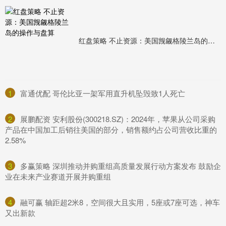
红盘策略 不止资源：美国觊觎格陵兰岛的操作与盘算
1
​富通优配 哥伦比亚一架军用直升机坠毁致1人死亡
2
​展鹏配资 安利股份(300218.SZ)：2024年，苹果从公司采购
产品在中国加工后销往美国的部分，销售额约占公司营收比重的
2.58%
3
​多赢策略 深圳推动并购重组高质量发展行动方案发布 鼓励企
业在未来产业赛道开展并购重组
4
​融可赢 轴距超2米8，空间很大且实用，5座或7座可选，神车
又出新款