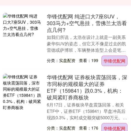
华锋优配网 纯进口大7座SUV，
303马力+空气悬挂，雪佛兰太浩看
点几何?
如我们所说，太浩在设计上就是一副美系
豪华SUV的姿态，但它又不像是过去的凯
雷德或萨博班，车辆整体造型上会是笔直
而宽大，甚至就连腰线、车顶结构以及踏
分类：实盘配资
查看：199
华锋优配网
脚板都以平直样....
华锋优配网 证券板块震荡回落，深
市同标的规模最大的证券
ETF（159841）跌0.3%，机构：
破局紧盯券商板块
6月17日，证券板块早盘震荡回落，相关
ETF中，证券ETF（159841）早盘冲高后
现跌0.3%，实时成交额突破5000万元。成
分股跌多涨少，信达证券涨幅仍在2....
分类：实盘配资
查看：176
华锋优配网