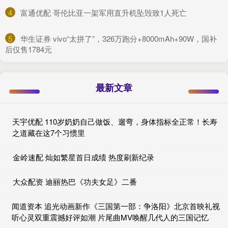
4
​富通优配 哥伦比亚一架军用直升机坠毁致1人死亡
5
​华生证券 vivo“太拼了”，326万跑分+8000mAh+90W，国补
后仅售1784元
最新文章
天宇优配 110岁奶奶自己做饭、遛弯，身体指标全正常！长寿
之道藏在这7个习惯里
金岭速配 灿如繁星首日成绩 热度刷新纪录
大众配资 迪丽热巴《功夫女足》二番
闻道资本 追光动画新作《三国第一部：争洛阳》北京首映礼视
听心灵双重震撼好评如潮 片尾曲MV唤醒几代人的三国记忆