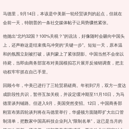
马德里，9月14日，本该是中美新一轮经贸谈判的起点，但就在
会前一天，特朗普的一条社交媒体帖子让局势骤然紧张。
他抛出“北约32国？100%关税？”的说法，好像随时会砸向中国头
上，还声称这是结束俄乌冲突的“关键一步”。短短一天，原本温
和的氛围立刻被打破，谈判蒙上了紧张阴影。中国当然不会坐以
待毙，当即由商务部宣布对美国模拟芯片展开反倾销调查，把主
动权牢牢抓在自己手里。
回顾今年，中美已进行了三轮贸易磋商。年初到7月，双方一度达
成阶段性共识，暂停互加关税，并设定缓冲期至11月10日，为马
德里谈判铺路。但进入9月，美国突然变招。12日，中国商务部
刚宣布第四轮谈判将在马德里举行，华盛顿方面随即扩大出口管
制清单，把数家中国高科技企业列入“限制名单”，这已是当月的