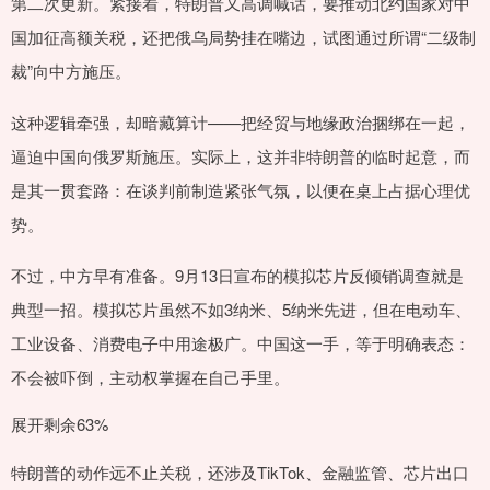
第二次更新。紧接着，特朗普又高调喊话，要推动北约国家对中
国加征高额关税，还把俄乌局势挂在嘴边，试图通过所谓“二级制
裁”向中方施压。
这种逻辑牵强，却暗藏算计——把经贸与地缘政治捆绑在一起，
逼迫中国向俄罗斯施压。实际上，这并非特朗普的临时起意，而
是其一贯套路：在谈判前制造紧张气氛，以便在桌上占据心理优
势。
不过，中方早有准备。9月13日宣布的模拟芯片反倾销调查就是
典型一招。模拟芯片虽然不如3纳米、5纳米先进，但在电动车、
工业设备、消费电子中用途极广。中国这一手，等于明确表态：
不会被吓倒，主动权掌握在自己手里。
展开剩余63%
特朗普的动作远不止关税，还涉及TikTok、金融监管、芯片出口