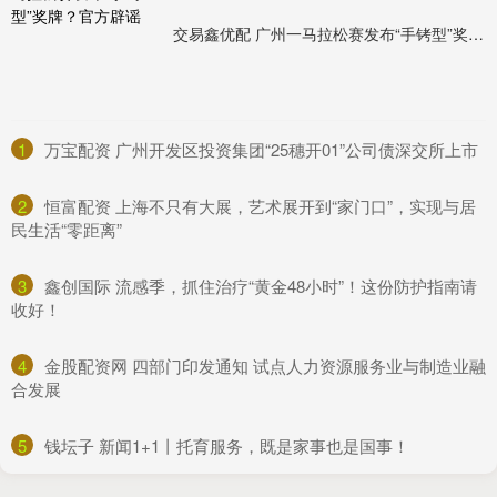
交易鑫优配 广州一马拉松赛发布“手铐型”奖牌？官方辟谣
1
​万宝配资 广州开发区投资集团“25穗开01”公司债深交所上市
2
​恒富配资 上海不只有大展，艺术展开到“家门口”，实现与居
民生活“零距离”
3
​鑫创国际 流感季，抓住治疗“黄金48小时”！这份防护指南请
收好！
4
​金股配资网 四部门印发通知 试点人力资源服务业与制造业融
合发展
5
​钱坛子 新闻1+1丨托育服务，既是家事也是国事！