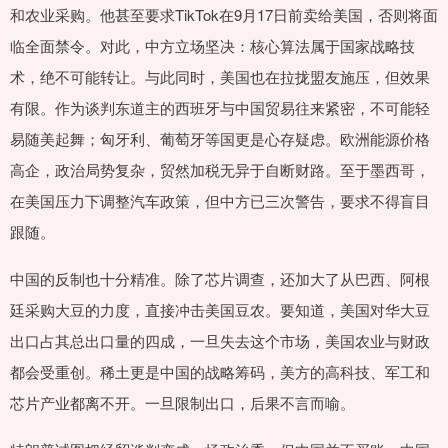
和农业采购。他甚至要求TikTok在9月17日前卖给美国，否则将面
临全面禁令。对此，中方立场坚决：核心算法属于国家战略技
术，绝不可能转让。与此同时，美国也在拉拢盟友施压，但效果
有限。作为谈判东道主的西班牙与中国贸易往来紧密，不可能轻
易随美起舞；匈牙利、葡萄牙等国更是心存疑虑。欧洲能源价格
高企，政治局势复杂，贸然加税无异于自断财路。至于墨西哥，
在美国压力下调整汽车政策，但中方已三次警告，要求不得盲目
跟随。
中国的反制也十分精准。除了芯片调查，还加大了从巴西、阿根
廷采购大豆的力度，直接冲击美国豆农。要知道，美国对华大豆
出口占其总出口量的四成，一旦失去这个市场，美国农业与财政
都会受重创。稀土更是中国的战略筹码，美方的高科技、军工和
芯片产业都离不开。一旦限制出口，后果不言而喻。